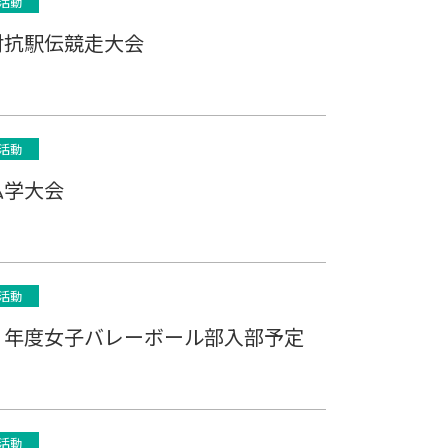
活動
対抗駅伝競走大会
活動
私学大会
活動
７年度女子バレーボール部入部予定
活動