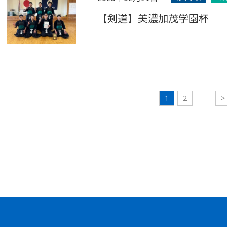
【剣道】美濃加茂学園杯
1
2
>