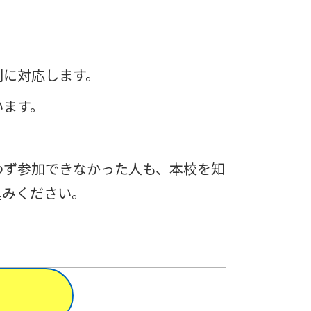
別に対応します。
います。
わず参加できなかった人も、本校を知
込みください。
る