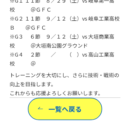
※
G
１ １１節 ８／２９（土）
vs
岐阜第一高
校 ＠ＧＦＣ
※
G
２ １１節 ９／１２（土）
vs
岐阜工業高校
Ｂ ＠ＧＦＣ
※
G
３ ６節 ９／１２（土）
vs
大垣商業高
校 ＠大垣南公園グラウンド
※
G
４ ２節 ／ （ ）
vs
高山工業高
校 ＠
トレーニングを大切にし、さらに技術・戦術の
向上を目指します。
これからも応援よろしくお願いします。
一覧へ戻る