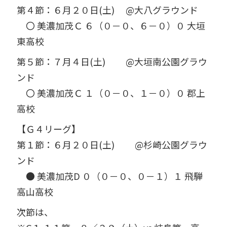
第４節：６月２０日
(
土
)
@
大八グラウンド
〇 美濃加茂Ｃ ６（０－０、６－０）０ 大垣
東高校
第５節：７月４日
(
土
)
@
大垣南公園グラウ
ンド
〇 美濃加茂Ｃ １（０－０、１－０）０ 郡上
高校
【Ｇ４リーグ】
第１節：６月２０日
(
土
)
@
杉崎公園グラウ
ンド
● 美濃加茂
D
０（０－０、０－１）１ 飛騨
高山高校
次節は、