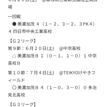
場
一回戦
● 美濃加茂 ４（１－２、３－２、３PK４）
４ 四日市中央工業高校
【Ｇ２リーグ】
第９節：６月２０日
(
土
)
@
中京高校
△ 美濃加茂Ｂ １（０－１、１－０）１ 中京
高校Ｂ
第１０節：７月４日
(
土
)
@TEIKYO
けやきフ
ィールド
〇 美濃加茂Ｂ ４（１－０、３－０）０ 多治
見北高校
【Ｇ３リーグ】